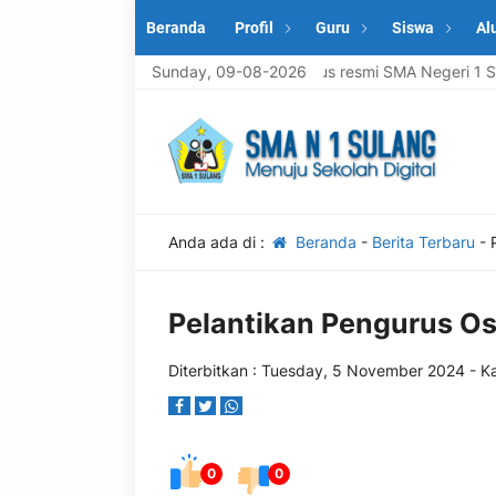
Beranda
Profil
Guru
Siswa
Al
Selamat datang di situs resmi SMA Negeri 1 Sulan
Sunday, 09-08-2026
Anda ada di :
Beranda
-
Berita Terbaru
-
Pelantikan Pengurus O
Diterbitkan :
Tuesday, 5 November 2024
- Ka
0
0