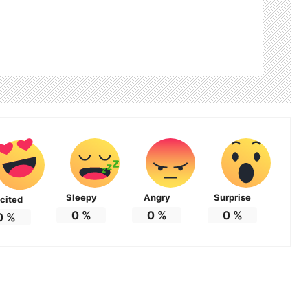
Sleepy
Angry
Surprise
cited
0
%
0
%
0
%
0
%