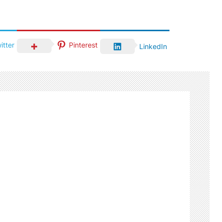
itter
Pinterest
LinkedIn