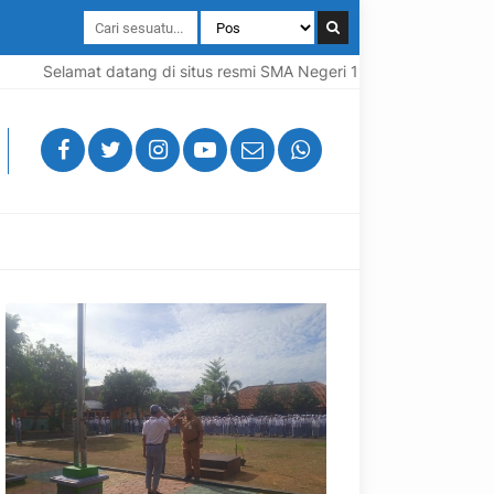
Selamat datang di situs resmi SMA Negeri 1 Sulang.
Selamat