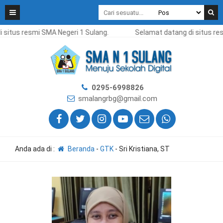
situs resmi SMA Negeri 1 Sulang.
Selamat datang di situs res
0295-6998826
smalangrbg@gmail.com
Anda ada di :
Beranda
-
GTK
-
Sri Kristiana, ST