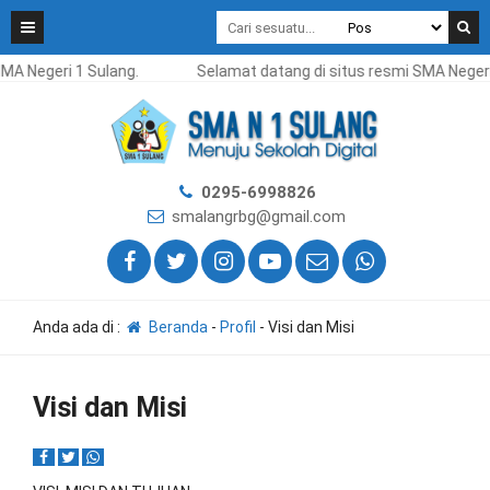
A Negeri 1 Sulang.
Selamat datang di situs resmi SMA Negeri 
0295-6998826
smalangrbg@gmail.com
Anda ada di :
Beranda
-
Profil
-
Visi dan Misi
Visi dan Misi