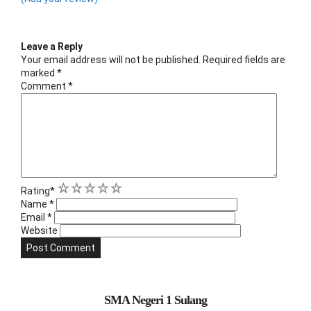
Leave a Reply
Your email address will not be published.
Required fields are
marked
*
Comment
*
1
2
3
4
5
Rating
*
Name
*
Email
*
Website
SMA Negeri 1 Sulang