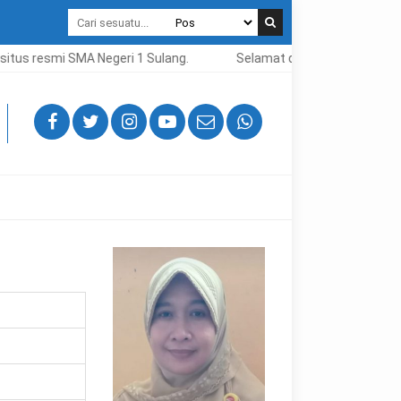
itus resmi SMA Negeri 1 Sulang.
Selamat datang di situs resmi