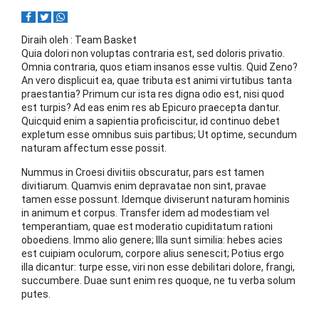
Diraih oleh
: Team Basket
Quia dolori non voluptas contraria est, sed doloris privatio.
Omnia contraria, quos etiam insanos esse vultis. Quid Zeno?
An vero displicuit ea, quae tributa est animi virtutibus tanta
praestantia? Primum cur ista res digna odio est, nisi quod
est turpis? Ad eas enim res ab Epicuro praecepta dantur.
Quicquid enim a sapientia proficiscitur, id continuo debet
expletum esse omnibus suis partibus; Ut optime, secundum
naturam affectum esse possit.
Nummus in Croesi divitiis obscuratur, pars est tamen
divitiarum. Quamvis enim depravatae non sint, pravae
tamen esse possunt. Idemque diviserunt naturam hominis
in animum et corpus. Transfer idem ad modestiam vel
temperantiam, quae est moderatio cupiditatum rationi
oboediens. Immo alio genere; Illa sunt similia: hebes acies
est cuipiam oculorum, corpore alius senescit; Potius ergo
illa dicantur: turpe esse, viri non esse debilitari dolore, frangi,
succumbere. Duae sunt enim res quoque, ne tu verba solum
putes.