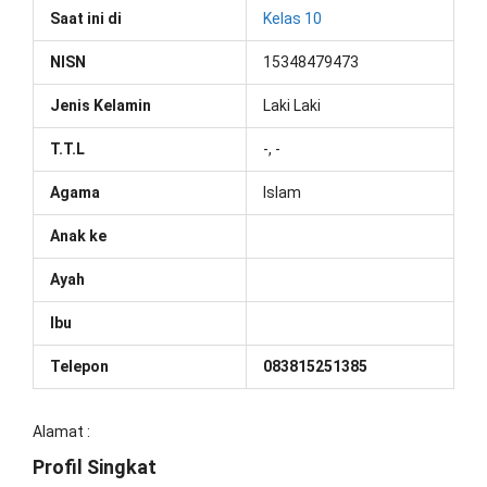
Saat ini di
Kelas 10
NISN
15348479473
Jenis Kelamin
Laki Laki
T.T.L
-, -
Agama
Islam
Anak ke
Ayah
Ibu
Telepon
083815251385
Alamat :
Profil Singkat