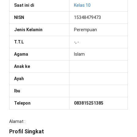
Saat ini di
Kelas 10
NISN
15348479473
Jenis Kelamin
Perempuan
T.T.L
-, -
Agama
Islam
Anak ke
Ayah
Ibu
Telepon
083815251385
Alamat :
Profil Singkat