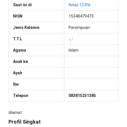
Saat ini di
Kelas 12 IPA
NISN
15348479473
Jenis Kelamin
Perempuan
T.T.L
-, -
Agama
Islam
Anak ke
Ayah
Ibu
Telepon
083815251385
Alamat :
Profil Singkat