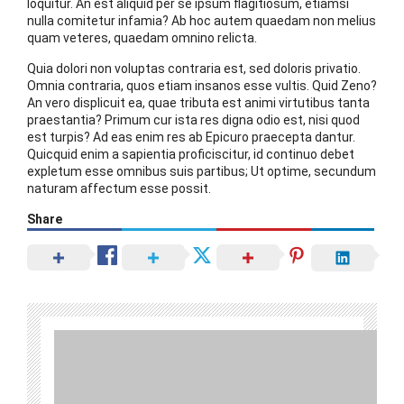
loquitur. An est aliquid per se ipsum flagitiosum, etiamsi
nulla comitetur infamia? Ab hoc autem quaedam non melius
quam veteres, quaedam omnino relicta.
Quia dolori non voluptas contraria est, sed doloris privatio.
Omnia contraria, quos etiam insanos esse vultis. Quid Zeno?
An vero displicuit ea, quae tributa est animi virtutibus tanta
praestantia? Primum cur ista res digna odio est, nisi quod
est turpis? Ad eas enim res ab Epicuro praecepta dantur.
Quicquid enim a sapientia proficiscitur, id continuo debet
expletum esse omnibus suis partibus; Ut optime, secundum
naturam affectum esse possit.
Share