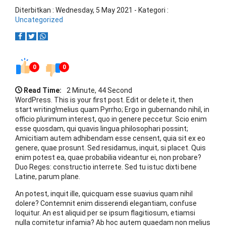
Diterbitkan :
Wednesday, 5 May 2021
- Kategori :
Uncategorized
0
0
Read Time:
2 Minute, 44 Second
WordPress. This is your first post. Edit or delete it, then
start writing!melius quam Pyrrho; Ergo in gubernando nihil, in
officio plurimum interest, quo in genere peccetur. Scio enim
esse quosdam, qui quavis lingua philosophari possint;
Amicitiam autem adhibendam esse censent, quia sit ex eo
genere, quae prosunt. Sed residamus, inquit, si placet. Quis
enim potest ea, quae probabilia videantur ei, non probare?
Duo Reges: constructio interrete. Sed tu istuc dixti bene
Latine, parum plane.
An potest, inquit ille, quicquam esse suavius quam nihil
dolere? Contemnit enim disserendi elegantiam, confuse
loquitur. An est aliquid per se ipsum flagitiosum, etiamsi
nulla comitetur infamia? Ab hoc autem quaedam non melius