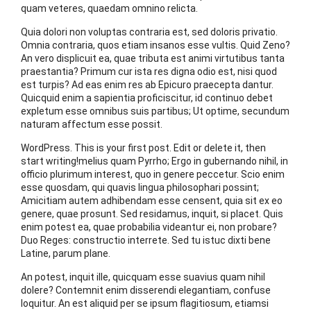
quam veteres, quaedam omnino relicta.
Quia dolori non voluptas contraria est, sed doloris privatio.
Omnia contraria, quos etiam insanos esse vultis. Quid Zeno?
An vero displicuit ea, quae tributa est animi virtutibus tanta
praestantia? Primum cur ista res digna odio est, nisi quod
est turpis? Ad eas enim res ab Epicuro praecepta dantur.
Quicquid enim a sapientia proficiscitur, id continuo debet
expletum esse omnibus suis partibus; Ut optime, secundum
naturam affectum esse possit.
WordPress. This is your first post. Edit or delete it, then
start writing!melius quam Pyrrho; Ergo in gubernando nihil, in
officio plurimum interest, quo in genere peccetur. Scio enim
esse quosdam, qui quavis lingua philosophari possint;
Amicitiam autem adhibendam esse censent, quia sit ex eo
genere, quae prosunt. Sed residamus, inquit, si placet. Quis
enim potest ea, quae probabilia videantur ei, non probare?
Duo Reges: constructio interrete. Sed tu istuc dixti bene
Latine, parum plane.
An potest, inquit ille, quicquam esse suavius quam nihil
dolere? Contemnit enim disserendi elegantiam, confuse
loquitur. An est aliquid per se ipsum flagitiosum, etiamsi