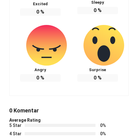
Sleepy
Excited
0
%
0
%
Angry
Surprise
0
%
0
%
0 Komentar
Average Rating
5 Star
0%
4 Star
0%