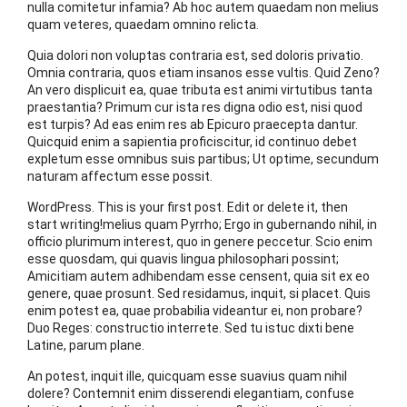
nulla comitetur infamia? Ab hoc autem quaedam non melius
quam veteres, quaedam omnino relicta.
Quia dolori non voluptas contraria est, sed doloris privatio.
Omnia contraria, quos etiam insanos esse vultis. Quid Zeno?
An vero displicuit ea, quae tributa est animi virtutibus tanta
praestantia? Primum cur ista res digna odio est, nisi quod
est turpis? Ad eas enim res ab Epicuro praecepta dantur.
Quicquid enim a sapientia proficiscitur, id continuo debet
expletum esse omnibus suis partibus; Ut optime, secundum
naturam affectum esse possit.
WordPress. This is your first post. Edit or delete it, then
start writing!melius quam Pyrrho; Ergo in gubernando nihil, in
officio plurimum interest, quo in genere peccetur. Scio enim
esse quosdam, qui quavis lingua philosophari possint;
Amicitiam autem adhibendam esse censent, quia sit ex eo
genere, quae prosunt. Sed residamus, inquit, si placet. Quis
enim potest ea, quae probabilia videantur ei, non probare?
Duo Reges: constructio interrete. Sed tu istuc dixti bene
Latine, parum plane.
An potest, inquit ille, quicquam esse suavius quam nihil
dolere? Contemnit enim disserendi elegantiam, confuse