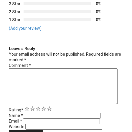
3 Star
0%
2 Star
0%
1 Star
0%
(Add your review)
Leave a Reply
Your email address will not be published.
Required fields are
marked
*
Comment
*
1
2
3
4
5
Rating
*
Name
*
Email
*
Website