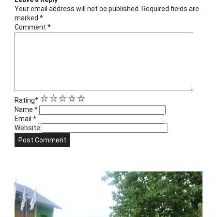
Your email address will not be published.
Required fields are
marked
*
Comment
*
1
2
3
4
5
Rating
*
Name
*
Email
*
Website