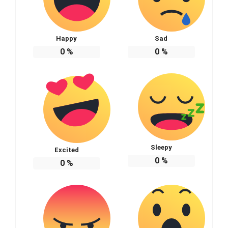
Happy
Sad
0
%
0
%
Sleepy
Excited
0
%
0
%