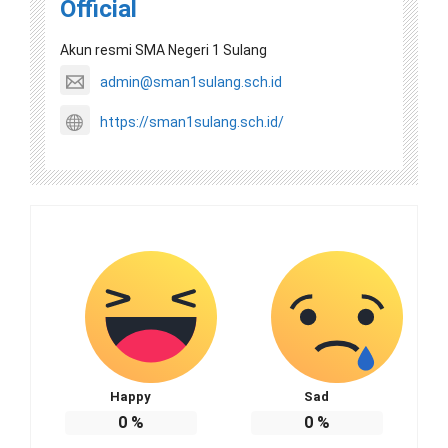
Official
Akun resmi SMA Negeri 1 Sulang
admin@sman1sulang.sch.id
https://sman1sulang.sch.id/
Happy
Sad
0
%
0
%