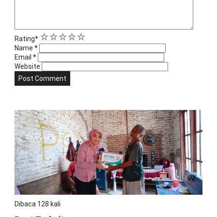
1
2
3
4
5
Rating
*
Name
*
Email
*
Website
Dibaca 128 kali