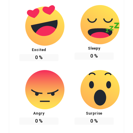
Sleepy
Excited
0
%
0
%
Angry
Surprise
0
%
0
%