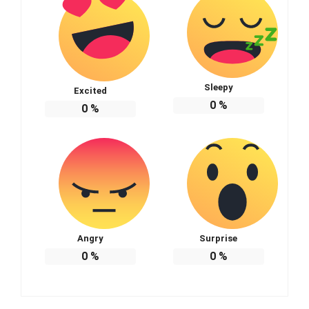
Sleepy
Excited
0
%
0
%
Angry
Surprise
0
%
0
%