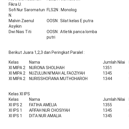
Fikra U.
Sofi Nur Saromatun
FLS2N : Monolog
N.
Malvin Zaenul
OOSN : Silat kelas E putra
Asyikin
Dwi Nias Titi
OOSN : Atletik panca lomba
putri
Berikut Juara 1,2,3 dan Peringkat Paralel :
Kelas
Nama
Jumlah Nilai
XI MIPA 2
NURONA SHOLIHAH
1351
XI MIPA 2
NUZULUN NI’MAH AL FAOZIYAH
1345
XI MIPA 2
NURISSHOFIANA MUTHOHAROH
1344
Kelas XI IPS
Kelas
Nama
Jumlah Nilai
XI IPS 2
FATIHA AMELIA
1355
XI IPS 1
AFIFAH NUR CHOSIYAH
1345
XI IPS 1
DITA NUR AMALIA
1345