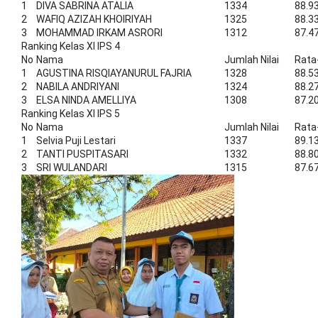
1
DIVA SABRINA ATALIA
1334
88.9
2
WAFIQ AZIZAH KHOIRIYAH
1325
88.3
3
MOHAMMAD IRKAM ASRORI
1312
87.4
Ranking Kelas XI IPS 4
No
Nama
Jumlah Nilai
Rata
1
AGUSTINA RISQIAYANURUL FAJRIA
1328
88.5
2
NABILA ANDRIYANI
1324
88.2
3
ELSA NINDA AMELLIYA
1308
87.2
Ranking Kelas XI IPS 5
No
Nama
Jumlah Nilai
Rata
1
Selvia Puji Lestari
1337
89.1
2
TANTI PUSPITASARI
1332
88.8
3
SRI WULANDARI
1315
87.6