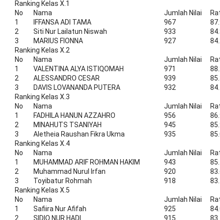
Ranking Kelas X.1
No
Nama
Jumlah Nilai
Ra
1
IFFANSA ADI TAMA
967
87
2
Siti Nur Lailatun Niswah
933
84
3
MARIUS FIONNA
927
84
Ranking Kelas X.2
No
Nama
Jumlah Nilai
Ra
1
VALENTINA ALYA ISTIQOMAH
971
88
2
ALESSANDRO CESAR
939
85
3
DAVIS LOVANANDA PUTERA
932
84
Ranking Kelas X.3
No
Nama
Jumlah Nilai
Ra
1
FADHILA HANUN AZZAHRO
956
86
2
MINAHUTS TSANIYAH
945
85
3
Aletheia Raushan Fikra Ukma
935
85
Ranking Kelas X.4
No
Nama
Jumlah Nilai
Ra
1
MUHAMMAD ARIF ROHMAN HAKIM
943
85
2
Muhammad Nurul Irfan
920
83
3
Toyibatur Rohmah
918
83
Ranking Kelas X.5
No
Nama
Jumlah Nilai
Ra
1
Safiira Nur Afifah
925
84
2
SIDIQ NUR HADI
915
83