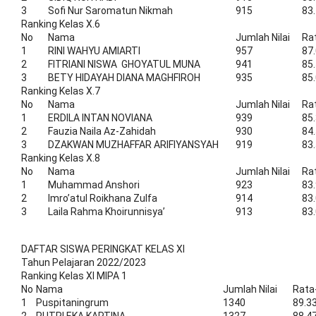
3
Sofi Nur Saromatun Nikmah
915
83
Ranking Kelas X.6
No
Nama
Jumlah Nilai
Ra
1
RINI WAHYU AMIARTI
957
87
2
FITRIANI NISWA GHOYATUL MUNA
941
85
3
BETY HIDAYAH DIANA MAGHFIROH
935
85
Ranking Kelas X.7
No
Nama
Jumlah Nilai
Ra
1
ERDILA INTAN NOVIANA
939
85
2
Fauzia Naila Az-Zahidah
930
84
3
DZAKWAN MUZHAFFAR ARIFIYANSYAH
919
83
Ranking Kelas X.8
No
Nama
Jumlah Nilai
Ra
1
Muhammad Anshori
923
83
2
Imro’atul Roikhana Zulfa
914
83
3
Laila Rahma Khoirunnisya’
913
83
DAFTAR SISWA PERINGKAT KELAS XI
Tahun Pelajaran 2022/2023
Ranking Kelas XI MIPA 1
No
Nama
Jumlah Nilai
Rata
1
Puspitaningrum
1340
89.3