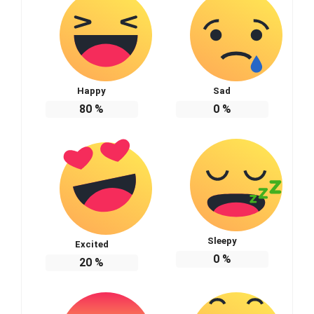
Happy
Sad
80
%
0
%
Sleepy
Excited
0
%
20
%