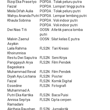
Rizqi Eka Prasetyo
POPDA : Tolak peluru putra
Faizal
POPDA : Lompat tinggi putra
Meila Difah Aulia
POPDA : Tolak peluru putri
Wahyu Ananda Putri
POPDA : Lempar lembing putri
Khaula Sobrina
POPDA : Voli indoor putri
POPDA : Voli indoor putri
Dwi Nias Titi
OOSN : Atletik panca lomba
putri
Malvin Zaenul
OOSN : Silat kelas E putra
Asyikin
Laila Rahma
FLS2N : Tari Kreasi
Khoirunnisa
Restu Dwi Saputra
FLS2N : Seni Kriya
Panggayuh Arya
FLS2N : Film Pendek
Bagaskara
Muhammad Reval
FLS2N : Film Pendek
Diyah Ayu Listiana
FLS2N : Poster
Faizal
FLS2N : Komik Digital
Essedine
FLS2N : Fotografi
Muhammad A.
Putri Eka Kartika
FLS2N : Baca Puisi
Annisa Septya
FLS2N: Cipta cerpen
Ramadani
Aletheia Raushan
FLS2N : Jurnalistik