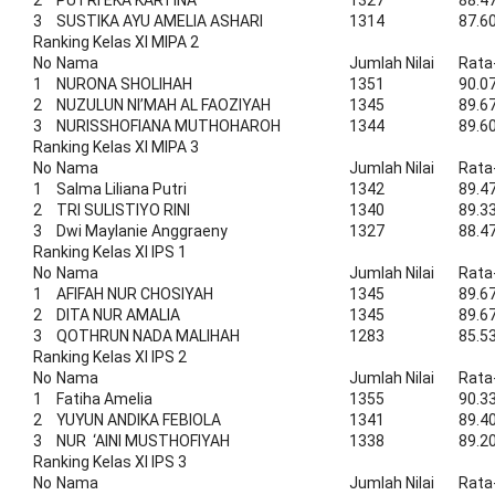
2
PUTRI EKA KARTINA
1327
88.4
3
SUSTIKA AYU AMELIA ASHARI
1314
87.6
Ranking Kelas XI MIPA 2
No
Nama
Jumlah Nilai
Rata
1
NURONA SHOLIHAH
1351
90.0
2
NUZULUN NI’MAH AL FAOZIYAH
1345
89.6
3
NURISSHOFIANA MUTHOHAROH
1344
89.6
Ranking Kelas XI MIPA 3
No
Nama
Jumlah Nilai
Rata
1
Salma Liliana Putri
1342
89.4
2
TRI SULISTIYO RINI
1340
89.3
3
Dwi Maylanie Anggraeny
1327
88.4
Ranking Kelas XI IPS 1
No
Nama
Jumlah Nilai
Rata
1
AFIFAH NUR CHOSIYAH
1345
89.6
2
DITA NUR AMALIA
1345
89.6
3
QOTHRUN NADA MALIHAH
1283
85.5
Ranking Kelas XI IPS 2
No
Nama
Jumlah Nilai
Rata
1
Fatiha Amelia
1355
90.3
2
YUYUN ANDIKA FEBIOLA
1341
89.4
3
NUR ‘AINI MUSTHOFIYAH
1338
89.2
Ranking Kelas XI IPS 3
No
Nama
Jumlah Nilai
Rata