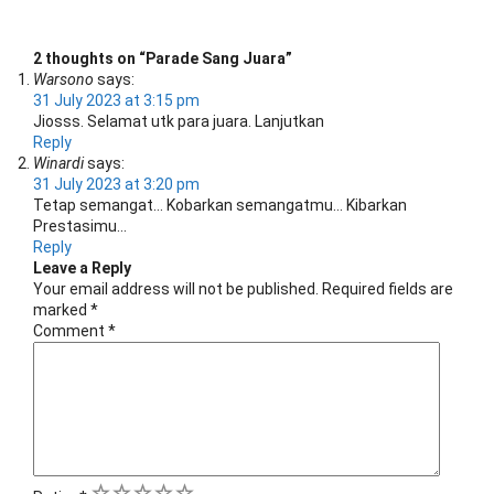
2 thoughts on “
Parade Sang Juara
”
Warsono
says:
31 July 2023 at 3:15 pm
Jiosss. Selamat utk para juara. Lanjutkan
Reply
Winardi
says:
31 July 2023 at 3:20 pm
Tetap semangat… Kobarkan semangatmu… Kibarkan
Prestasimu…
Reply
Leave a Reply
Your email address will not be published.
Required fields are
marked
*
Comment
*
1
2
3
4
5