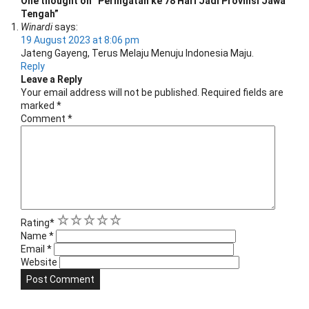
One thought on “
Peringatan ke 78 Hari Jadi Provinsi Jawa
Tengah
”
Winardi
says:
19 August 2023 at 8:06 pm
Jateng Gayeng, Terus Melaju Menuju Indonesia Maju.
Reply
Leave a Reply
Your email address will not be published.
Required fields are
marked
*
Comment
*
1
2
3
4
5
Rating
*
Name
*
Email
*
Website