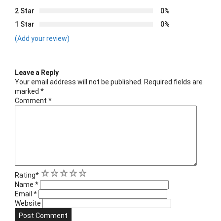
2 Star
0%
1 Star
0%
(Add your review)
Leave a Reply
Your email address will not be published.
Required fields are
marked
*
Comment
*
1
2
3
4
5
Rating
*
Name
*
Email
*
Website