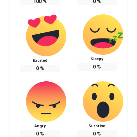
100
%
0
%
Sleepy
Excited
0
%
0
%
Angry
Surprise
0
%
0
%