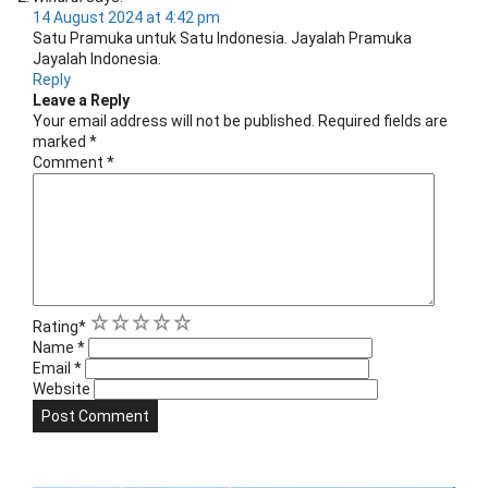
14 August 2024 at 4:42 pm
Satu Pramuka untuk Satu Indonesia. Jayalah Pramuka
Jayalah Indonesia.
Reply
Leave a Reply
Your email address will not be published.
Required fields are
marked
*
Comment
*
1
2
3
4
5
Rating
*
Name
*
Email
*
Website