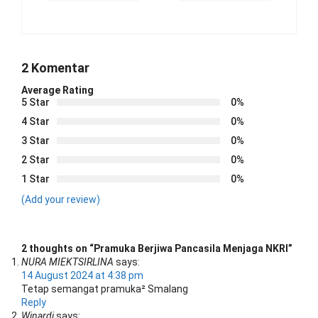
2 Komentar
Average Rating
5 Star
0%
4 Star
0%
3 Star
0%
2 Star
0%
1 Star
0%
(Add your review)
2 thoughts on “
Pramuka Berjiwa Pancasila Menjaga NKRI
”
NURA MIEKTSIRLINA
says:
14 August 2024 at 4:38 pm
Tetap semangat pramuka² Smalang
Reply
Winardi
says: