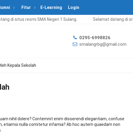
lumni
Fitur
E-Learning
Login
ang di situs resmi SMA Negeri 1 Sulang.
Selamat datang di sit
0295-6998826
smalangrbg@gmail.com
 Oleh Kepala Sekolah
lah
 quam nihil dolere? Contemnit enim disserendi elegantiam, confuse
osum, etiamsi nulla comitetur infamia? Ab hoc autem quaedam non
.