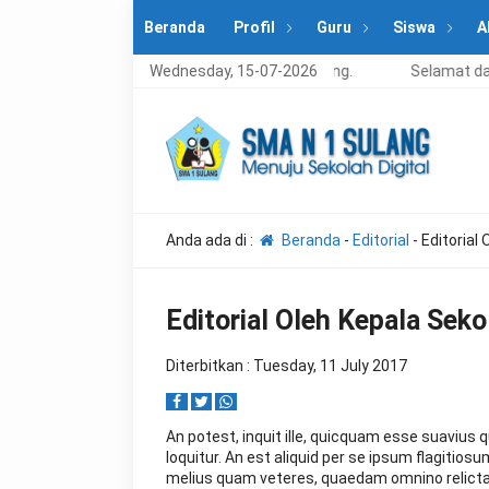
Beranda
Profil
Guru
Siswa
A
lamat datang di situs resmi SMA Negeri 1 Sulang.
Wednesday, 15-07-2026
Selamat dat
Anda ada di :
Beranda
-
Editorial
-
Editorial
Editorial Oleh Kepala Seko
Diterbitkan : Tuesday, 11 July 2017
An potest, inquit ille, quicquam esse suavius
loquitur. An est aliquid per se ipsum flagiti
melius quam veteres, quaedam omnino relicta