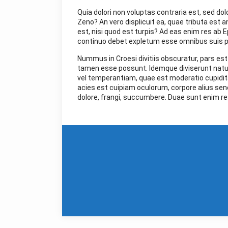
Quia dolori non voluptas contraria est, sed dol
Zeno? An vero displicuit ea, quae tributa est 
est, nisi quod est turpis? Ad eas enim res ab E
continuo debet expletum esse omnibus suis p
Nummus in Croesi divitiis obscuratur, pars es
tamen esse possunt. Idemque diviserunt nat
vel temperantiam, quae est moderatio cupiditat
acies est cuipiam oculorum, corpore alius senesc
dolore, frangi, succumbere. Duae sunt enim re