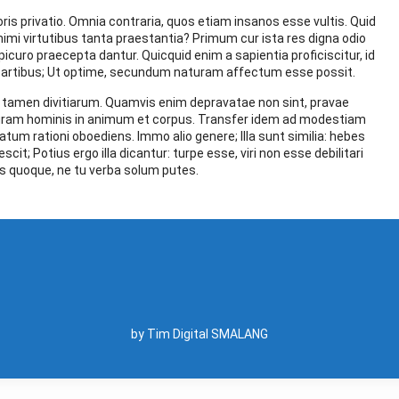
oris privatio. Omnia contraria, quos etiam insanos esse vultis. Quid
animi virtutibus tanta praestantia? Primum cur ista res digna odio
picuro praecepta dantur. Quicquid enim a sapientia proficiscitur, id
artibus; Ut optime, secundum naturam affectum esse possit.
t tamen divitiarum. Quamvis enim depravatae non sint, pravae
uram hominis in animum et corpus. Transfer idem ad modestiam
um rationi oboediens. Immo alio genere; Illa sunt similia: hebes
it; Potius ergo illa dicantur: turpe esse, viri non esse debilitari
s quoque, ne tu verba solum putes.
by Tim Digital SMALANG