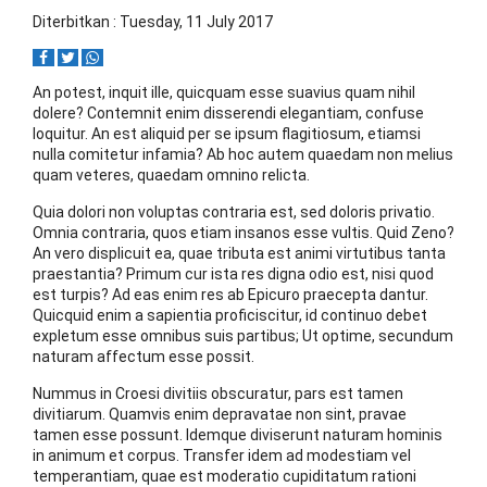
Diterbitkan : Tuesday, 11 July 2017
An potest, inquit ille, quicquam esse suavius quam nihil
dolere? Contemnit enim disserendi elegantiam, confuse
loquitur. An est aliquid per se ipsum flagitiosum, etiamsi
nulla comitetur infamia? Ab hoc autem quaedam non melius
quam veteres, quaedam omnino relicta.
Quia dolori non voluptas contraria est, sed doloris privatio.
Omnia contraria, quos etiam insanos esse vultis. Quid Zeno?
An vero displicuit ea, quae tributa est animi virtutibus tanta
praestantia? Primum cur ista res digna odio est, nisi quod
est turpis? Ad eas enim res ab Epicuro praecepta dantur.
Quicquid enim a sapientia proficiscitur, id continuo debet
expletum esse omnibus suis partibus; Ut optime, secundum
naturam affectum esse possit.
Nummus in Croesi divitiis obscuratur, pars est tamen
divitiarum. Quamvis enim depravatae non sint, pravae
tamen esse possunt. Idemque diviserunt naturam hominis
in animum et corpus. Transfer idem ad modestiam vel
temperantiam, quae est moderatio cupiditatum rationi