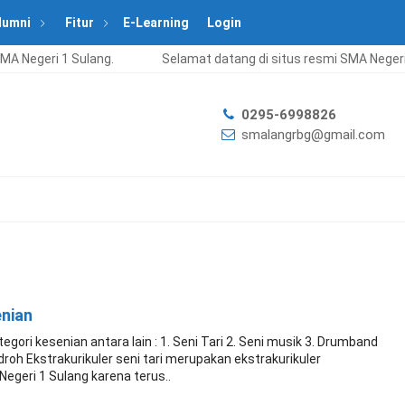
lumni
Fitur
E-Learning
Login
A Negeri 1 Sulang.
Selamat datang di situs resmi SMA Negeri 
0295-6998826
smalangrbg@gmail.com
enian
tegori kesenian antara lain : 1. Seni Tari 2. Seni musik 3. Drumband
droh Ekstrakurikuler seni tari merupakan ekstrakurikuler
geri 1 Sulang karena terus..