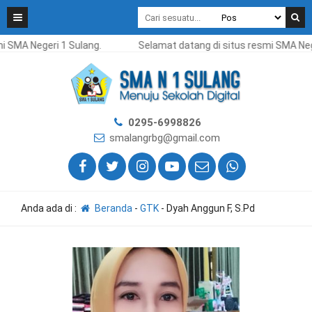
i SMA Negeri 1 Sulang.
Selamat datang di situs resmi SMA Nege
0295-6998826
smalangrbg@gmail.com
Anda ada di :
Beranda
-
GTK
-
Dyah Anggun F, S.Pd